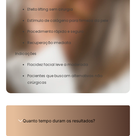
Efeito lifting sem cirurgia
Estímulo de colágeno para firmeza da pele
Procedimento rápido e seguro
Recuperação imediata
Indicações
Flacidez facial leve a moderada
Pacientes que buscam alternativas não
cirúrgicas
Quanto tempo duram os resultados?