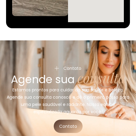
Contato
consulta
Agende sua
Estamos prontos para cuidar da sua saúde e beleza.
Agende sua consulta conosco e dê o primeiro passo para
uma pele saudável e radiante. Nossa equipe
especializada aguarda por você!
Contato