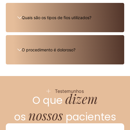
Quais são os tipos de fios utilizados?
O procedimento é doloroso?
Testemunhos
dizem
O que
nossos
os
pacientes