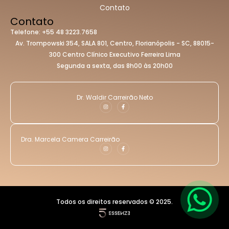
Contato
Contato
Telefone: +55 48 3223.7658
Av. Trompowski 354, SALA 801, Centro, Florianópolis - SC, 88015-
300 Centro Clínico Executivo Ferreira Lima
Segunda a sexta, das 8h00 às 20h00
Dr. Waldir Carreirão Neto​
Dra. Marcela Camera Carreirão
Todos os direitos reservados © 2025.