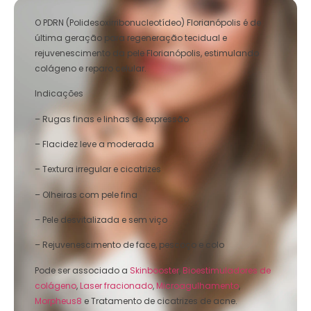
O PDRN (Polidesoxirribonucleotídeo) Florianópolis é de
última geração para regeneração tecidual e
rejuvenescimento da pele Florianópolis, estimulando
colágeno e reparo celular.
Indicações
– Rugas finas e linhas de expressão
– Flacidez leve a moderada
– Textura irregular e cicatrizes
– Olheiras com pele fina
– Pele desvitalizada e sem viço
– Rejuvenescimento de face, pescoço e colo
Pode ser associado a
Skinbooster
,
Bioestimuladores de
colágeno
,
Laser fracionado
,
Microagulhamento
,
Morpheus8
e Tratamento de cicatrizes de acne.