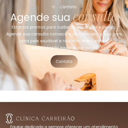
Contato
consulta
Agende sua
Estamos prontos para cuidar da sua saúde e beleza.
Agende sua consulta conosco e dê o primeiro passo para
uma pele saudável e radiante. Nossa equipe
especializada aguarda por você!
Contato
Equipe dedicada a sempre oferecer um atendimento