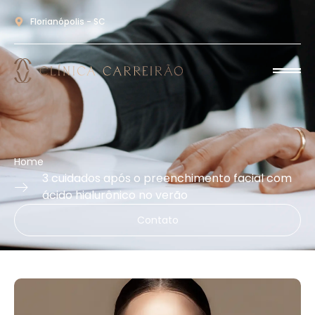
Florianópolis - SC
Home
3 cuidados após o preenchimento facial com
ácido hialurônico no verão
Contato